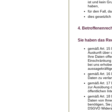
ist und kein G
haben,
für den Fall, d
dies gesetzlich
4. Betroffenenrec
Sie haben das Re
gemäß Art. 15 
Auskunft über 
Ihre Daten off
Einschränkung 
bei uns erhobe
aussagekräftig
gemäß Art. 16 
Daten zu verla
gemäß Art. 17 
zur Ausübung d
öffentlichen I
gemäß Art. 18 
Daten von Ihne
benötigen, Sie
DSGVO Widersp