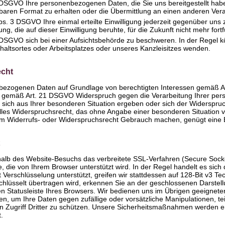
DSGVO Ihre personenbezogenen Daten, die Sie uns bereitgestellt haben
aren Format zu erhalten oder die Übermittlung an einen anderen Vera
s. 3 DSGVO Ihre einmal erteilte Einwilligung jederzeit gegenüber uns z
ng, die auf dieser Einwilligung beruhte, für die Zukunft nicht mehr for
DSGVO sich bei einer Aufsichtsbehörde zu beschweren. In der Regel kön
haltsortes oder Arbeitsplatzes oder unseres Kanzleisitzes wenden.
echt
bezogenen Daten auf Grundlage von berechtigten Interessen gemäß Art.
 gemäß Art. 21 DSGVO Widerspruch gegen die Verarbeitung Ihrer per
 sich aus Ihrer besonderen Situation ergeben oder sich der Widerspruch
lles Widerspruchsrecht, das ohne Angabe einer besonderen Situation 
em Widerrufs- oder Widerspruchsrecht Gebrauch machen, genügt eine 
alb des Website-Besuchs das verbreitete SSL-Verfahren (Secure Socket
, die von Ihrem Browser unterstützt wird. In der Regel handelt es sich 
 Verschlüsselung unterstützt, greifen wir stattdessen auf 128-Bit v3 T
rschlüsselt übertragen wird, erkennen Sie an der geschlossenen Darste
n Statusleiste Ihres Browsers. Wir bedienen uns im Übrigen geeigneter
 um Ihre Daten gegen zufällige oder vorsätzliche Manipulationen, tei
 Zugriff Dritter zu schützen. Unsere Sicherheitsmaßnahmen werden e
.