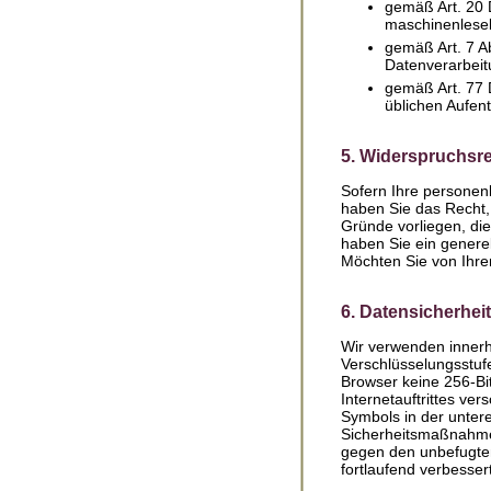
gemäß Art. 20 
maschinenleseb
gemäß Art. 7 Ab
Datenverarbeitu
gemäß Art. 77 
üblichen Aufent
5. Widerspruchsr
Sofern Ihre personen
haben Sie das Recht,
Gründe vorliegen, die
haben Sie ein genere
Möchten Sie von Ihr
6. Datensicherheit
Wir verwenden innerh
Verschlüsselungsstufe
Browser keine 256-Bit
Internetauftrittes ve
Symbols in der untere
Sicherheitsmaßnahmen,
gegen den unbefugten
fortlaufend verbessert