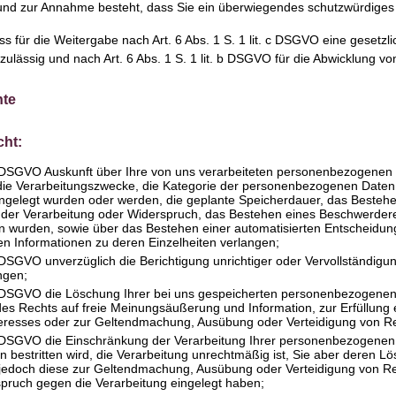
rund zur Annahme besteht, dass Sie ein überwiegendes schutzwürdiges 
ass für die Weitergabe nach Art. 6 Abs. 1 S. 1 lit. c DSGVO eine gesetzl
 zulässig und nach Art. 6 Abs. 1 S. 1 lit. b DSGVO für die Abwicklung von
hte
cht:
DSGVO Auskunft über Ihre von uns verarbeiteten personenbezogenen 
die Verarbeitungszwecke, die Kategorie der personenbezogenen Date
engelegt wurden oder werden, die geplante Speicherdauer, das Bestehe
der Verarbeitung oder Widerspruch, das Bestehen eines Beschwerderech
n wurden, sowie über das Bestehen einer automatisierten Entscheidungsf
en Informationen zu deren Einzelheiten verlangen;
DSGVO unverzüglich die Berichtigung unrichtiger oder Vervollständig
ngen;
DSGVO die Löschung Ihrer bei uns gespeicherten personenbezogenen D
es Rechts auf freie Meinungsäußerung und Information, zur Erfüllung e
nteresses oder zur Geltendmachung, Ausübung oder Verteidigung von Rec
DSGVO die Einschränkung der Verarbeitung Ihrer personenbezogenen Da
n bestritten wird, die Verarbeitung unrechtmäßig ist, Sie aber deren L
 jedoch diese zur Geltendmachung, Ausübung oder Verteidigung von R
ruch gegen die Verarbeitung eingelegt haben;