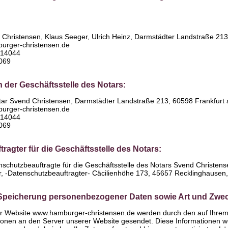
Christensen, Klaus Seeger, Ulrich Heinz, Darmstädter Landstraße 21
urger-christensen.de
 614044
9069
n der Geschäftsstelle des Notars:
ar Svend Christensen, Darmstädter Landstraße 213, 60598 Frankfurt
urger-christensen.de
 614044
9069
ragter für die Geschäftsstelle des Notars:
nschutzbeauftragte für die Geschäftsstelle des Notars Svend Christensen
r, -Datenschutzbeauftragter- Cäcilienhöhe 173, 45657 Recklinghausen
Speicherung personenbezogener Daten sowie Art und Zwe
er Website www.hamburger-christensen.de werden durch den auf Ihr
ionen an den Server unserer Website gesendet. Diese Informationen we